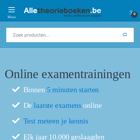
Verder
Ga
naar
naar
0
navigatie
de
inhoud
Zoeken
naar:
Online examentrainingen
Binnen
5 minuten starten
De
laatste examens
online
Test meteen je kennis
Elk jaar 10.000 geslaagden