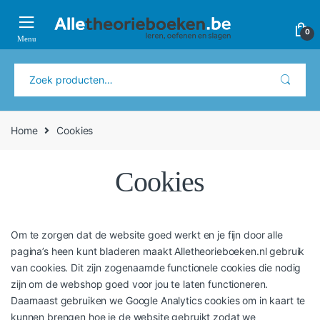
Verder
Ga
naar
naar
0
navigatie
de
inhoud
Zoeken
naar:
Home
Cookies
Cookies
Om te zorgen dat de website goed werkt en je fijn door alle
pagina’s heen kunt bladeren maakt Alletheorieboeken.nl gebruik
van cookies. Dit zijn zogenaamde functionele cookies die nodig
zijn om de webshop goed voor jou te laten functioneren.
Daarnaast gebruiken we Google Analytics cookies om in kaart te
kunnen brengen hoe je de website gebruikt zodat we