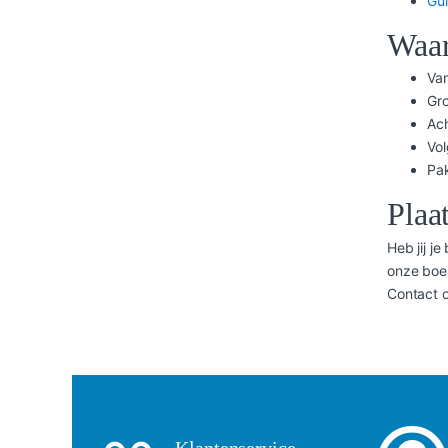
Gui
Waar
Va
Gro
Ach
Vol
Pak
Plaat
Heb jij j
onze boek
Contact o
Klantenservice