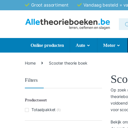
Verder
Ga
Groot assortiment
Vandaag besteld = v
naar
naar
navigatie
de
Zoe
inhoud
naar
Online producten
Auto
Motor
Home
Scooter theorie boek
Sco
Filters
Op zoek n
theoriebo
Productsoort
voldoende
voor scoo
Totaalpakket
(1)
Bekijk on