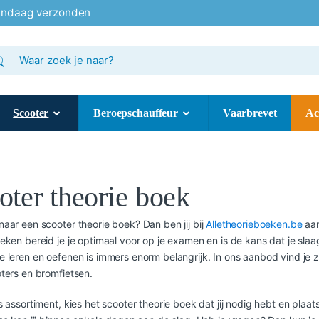
andaag verzonden
k
:
Scooter
Beroepschauffeur
Vaarbrevet
Ac
oter theorie boek
aar een scooter theorie boek? Dan ben jij bij
Alletheorieboeken.be
aan
eken bereid je je optimaal voor op je examen en is de kans dat je sla
 leren en oefenen is immers enorm belangrijk. In ons aanbod vind je 
ters en bromfietsen.
s assortiment, kies het scooter theorie boek dat jij nodig hebt en pla