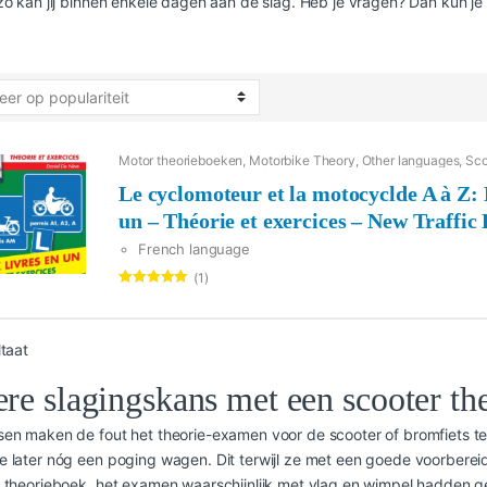
zo kan jij binnen enkele dagen aan de slag. Heb je vragen? Dan kun je
Motor theorieboeken
,
Motorbike Theory
,
Other languages
,
Sco
Le cyclomoteur et la motocyclde A à Z: 
un – Théorie et exercices – New Traffic
French language
S’entraîner par sujet
(1)
350 questions et réponses
Gewaardeerd
5.00
uit 5
Les matières sont traitées dans le détail
Avant que vous obteniez votre permis de conduire, vo
ltaat
deux examens: l’examen théorique et l’examen pratique
re slagingskans met een scooter th
aidera à réussir pour la partie théorique. Dans ce guid
questions à choix multiple.
en maken de fout het theorie-examen voor de scooter of bromfiets te
 later nóg een poging wagen. Dit terwijl ze met een goede voorbere
 theorieboek, het examen waarschijnlijk met vlag en wimpel hadden g