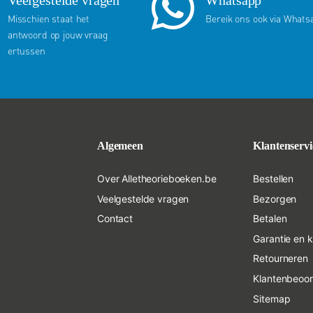
Misschien staat het
Bereik ons ook via Whats
antwoord op jouw vraag
ertussen
Algemeen
Klantenservi
Over Alletheorieboeken.be
Bestellen
Veelgestelde vragen
Bezorgen
Contact
Betalen
Garantie en 
Retourneren
Klantenbeoor
Sitemap