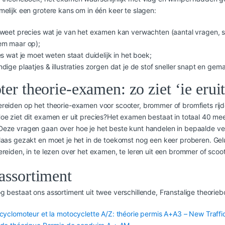
melijk een grotere kans om in één keer te slagen:
weet precies wat je van het examen kan verwachten (aantal vragen, 
em maar op);
es wat je moet weten staat duidelijk in het boek;
dige plaatjes & illustraties zorgen dat je de stof sneller snapt en gem
ter theorie-examen: zo ziet ‘ie erui
reiden op het theorie-examen voor scooter, brommer of bromfiets rij
oe ziet dit examen er uit precies?Het examen bestaat in totaal 40 
eze vragen gaan over hoe je het beste kunt handelen in bepaalde ver
laas gezakt en moet je het in de toekomst nog een keer proberen. Gel
ereiden, in te lezen over het examen, te leren uit een brommer of sc
assortiment
g bestaat ons assortiment uit twee verschillende, Franstalige theorieb
cyclomoteur et la motocyclette A/Z: théorie permis A+A3 – New Traffi