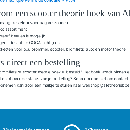
de théorique Permis de conduire A + AM
om een scooter theorie boek van A
ndaag besteld = vandaag verzonden
ot assortiment
teraf betalen is mogelijk
gens de laatste GOCA-richtlijnen
ketten voor o.a. brommer, scooter, bromfiets, auto en motor theorie
s direct een bestelling
e bromfiets of scooter theorie boek al besteld? Het boek wordt binnen 
en of over de status van je bestelling? Schroom dan niet om contact 
pnemen kan door een mailtje te sturen naar webshop@alletheorieboeken
Veelgestelde vragen
Whatsapp