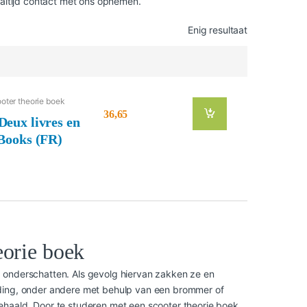
 altijd contact met ons opnemen.
Enig resultaat
oter theorie boek
36,65
Deux livres en
 Books (FR)
us deviez passer
. Notre guide vous
eorie boek
e vous trouvez 350
 onderschatten. Als gevolg hiervan zakken ze en
iding, onder andere met behulp van een brommer of
ehaald. Door te studeren met een scooter theorie boek