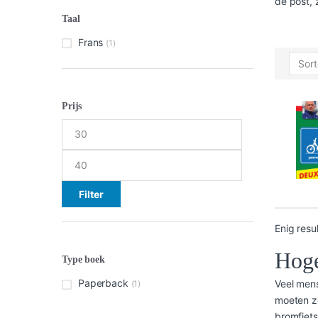
de post, 
Taal
Frans
(1)
Prijs
Min.
Max.
prijs
prijs
Filter
Enig resu
Hoge
Type boek
Paperback
Veel mens
(1)
moeten ze
bromfiets