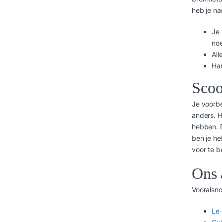
heb je na
Je 
no
All
Han
Scoo
Je voorbe
anders. H
hebben. D
ben je he
voor te b
Ons 
Vooralsno
Le 